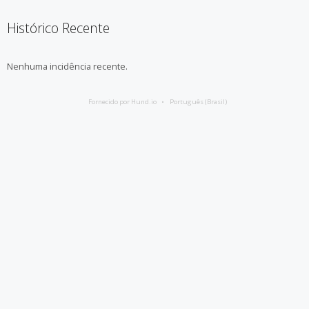
Histórico Recente
Nenhuma incidência recente.
Fornecido por Hund.io
Português (Brasil)